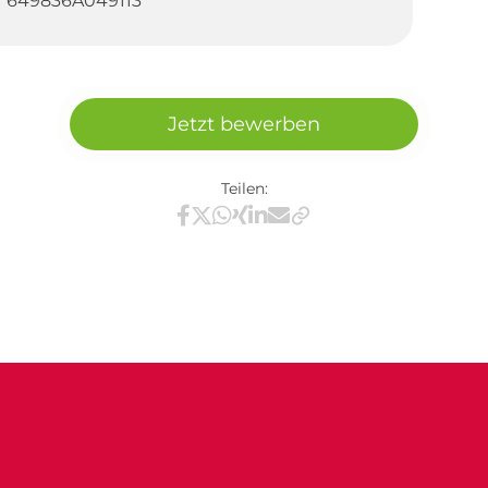
649836A049113
Jetzt bewerben
Teilen:
Teilen via Facebook
Teilen via X / Twitter
Teilen via WhatsApp
Teilen via Xing
Teilen via LinkedIn
Teilen via E-Mail