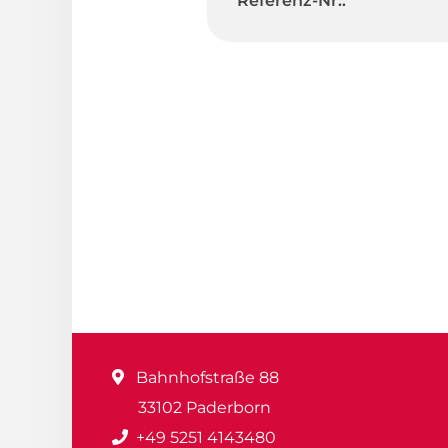
Referenz-Nr.:
Bahnhofstraße 88
33102 Paderborn
+49 5251 4143480