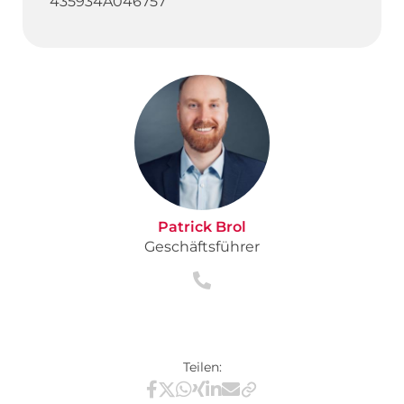
435934A046757
Patrick Brol
Geschäftsführer
Teilen:
Teilen via Facebook
Teilen via X / Twitter
Teilen via WhatsApp
Teilen via Xing
Teilen via LinkedIn
Teilen via E-Mail