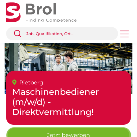
Rietberg
Maschinenbediener
(m/w/d) -
Direktvermittlung!
Jetzt bewerben