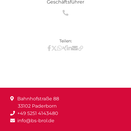
Geschäftsführer
Teilen:
Teilen via Facebook
Teilen via X / Twitter
Teilen via WhatsApp
Teilen via Xing
Teilen via LinkedIn
Teilen via E-Mail
Bahnhofstraße 88
33102 Paderborn
+49 5251 4143480
info@bs-brol.de