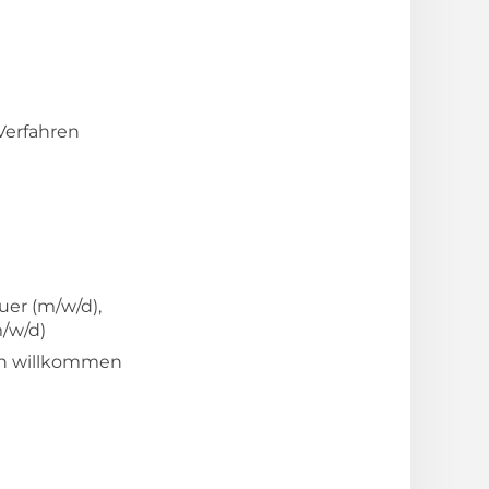
Verfahren
uer (m/w/d),
/w/d)
ich willkommen