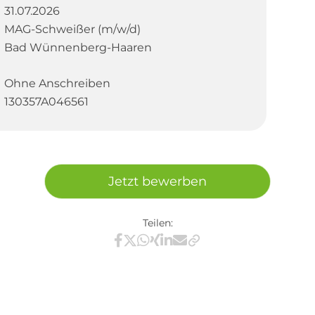
31.07.2026
MAG-Schweißer (m/w/d)
Bad Wünnenberg-Haaren
Ohne Anschreiben
130357A046561
Jetzt bewerben
Teilen:
Teilen via Facebook
Teilen via X / Twitter
Teilen via WhatsApp
Teilen via Xing
Teilen via LinkedIn
Teilen via E-Mail