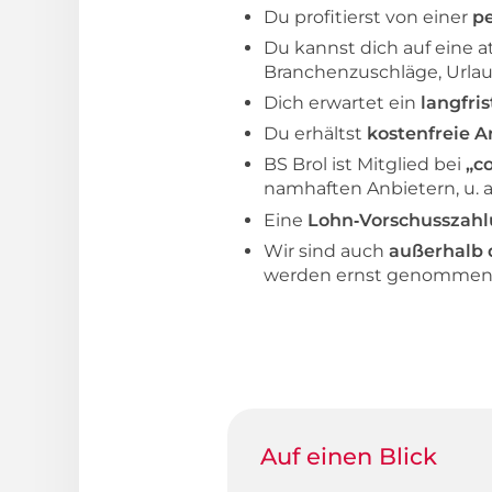
Du profitierst von einer
pe
Du kannst dich auf eine a
Branchenzuschläge, Urla
Dich erwartet ein
langfri
Du erhältst
kostenfreie A
BS Brol ist Mitglied bei
„c
namhaften Anbietern, u. a
Eine
Lohn‑Vorschusszahl
Wir sind auch
außerhalb 
werden ernst genommen u
Auf einen Blick