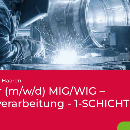
-Haaren
 (m/w/d) MIG/WIG –
verarbeitung - 1-SCHICHT